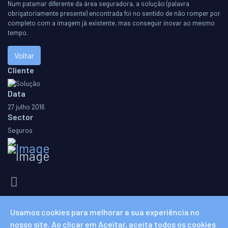
Num patamar diferente da área seguradora, a solução (palavra
obrigatoriamente presente) encontrada foi no sentido de não romper por
completo com a imagem já existente, mas conseguir inovar ao mesmo
tempo.
Voltar
Cliente
Data
27 julho 2016
Sector
Seguros
Usamos cookies para melhorar a sua experiência no
nosso site. Ao clicar em Aceitar, aceita todos os cookies
POLÍTICA DE PRIVACIDADE